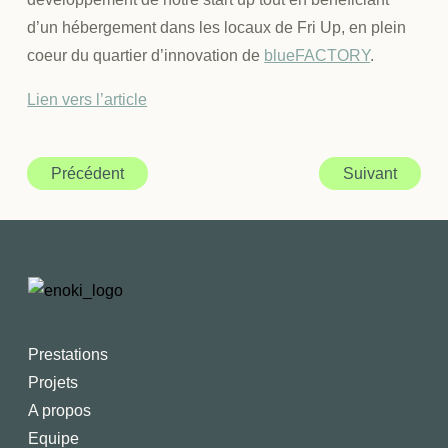
d’un hébergement dans les locaux de Fri Up, en plein
coeur du quartier d’innovation de
blueFACTORY
.
Lien vers l’article
Précédent
Suivant
Prestations
Projets
A propos
Equipe