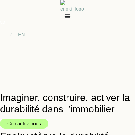
Aller
au
contenu
FR
EN
Imaginer, construire, activer la
durabilité dans l’immobilier
Contactez-nous