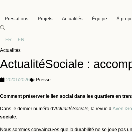
Aller
au
Prestations
Projets
Actualités
Équipe
À prop
contenu
FR
EN
Actualités
ActualitéSociale : accomp
20/01/2026
Presse
Comment préserver le lien social dans les quartiers en tra
Dans le dernier numéro d’
ActualitéSociale,
la revue d’
AvenirSo
sociale
.
Nous sommes convaincu·es que la durabilité ne se joue pas uniqu