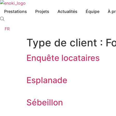
Aller
au
Prestations
Projets
Actualités
Équipe
À p
contenu
FR
Type de client :
F
Enquête locataires
Esplanade
Sébeillon