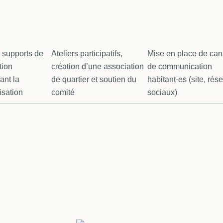
 supports de
Ateliers participatifs,
Mise en place de ca
tion
création d’une association
de communication
nt la
de quartier et soutien du
habitant·es (site, rés
isation
comité
sociaux)