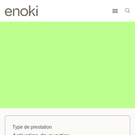
Projet
Les Cyprès
Épalinges |
Vaud
Type de prestation