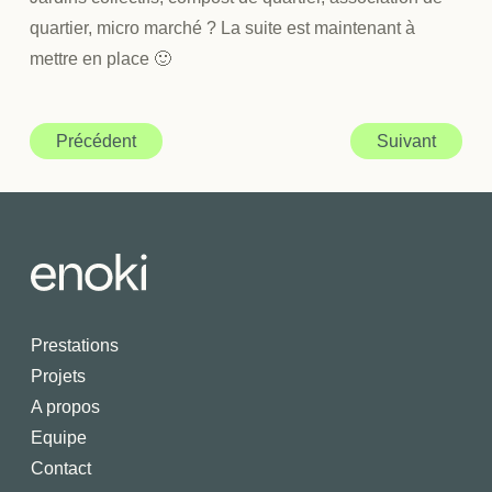
quartier, micro marché ? La suite est maintenant à
mettre en place 🙂
Précédent
Suivant
Prestations
Projets
A propos
Equipe
Contact