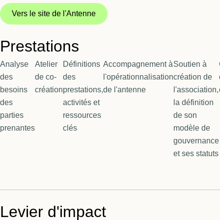
Vers le site de l'Antenne
Prestations
Analyse
Atelier
Définitions
Accompagnement à
Soutien à
des
de co-
des
l'opérationnalisation
création de
besoins
création
prestations,
de l'antenne
l'association,
des
activités et
la définition
parties
ressources
de son
prenantes
clés
modèle de
gouvernance
et ses statuts
Levier d'impact